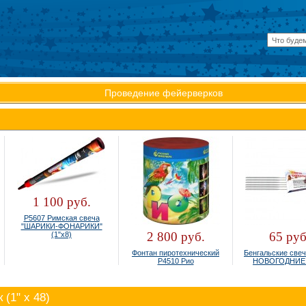
Проведение фейерверков
1 100 руб.
Р5607 Римская свеча
"ШАРИКИ-ФОНАРИКИ"
2 800 руб.
65 руб.
(1"х8)
Фонтан пиротехнический
Бенгальские свечи 
Р4510 Рио
НОВОГОДНИЕ (6
(1" х 48)