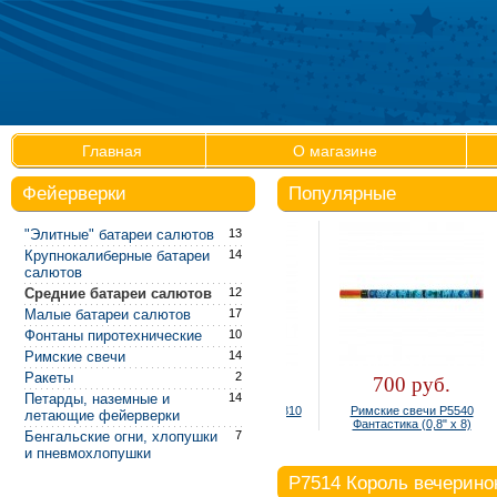
Главная
О магазине
Фейерверки
Популярные
"Элитные" батареи салютов
13
Крупнокалиберные батареи
14
салютов
Средние батареи салютов
12
Малые батареи салютов
17
Фонтаны пиротехнические
10
Римские свечи
14
Ракеты
2
300 руб.
700 руб.
Петарды, наземные и
14
Фонтан настольный Р4810
Римские свечи Р5540
летающие фейерверки
(упаковка 4 шт.)
Фантастика (0,8" х 8)
Бенгальские огни, хлопушки
7
и пневмохлопушки
Р7514 Король вечеринок 