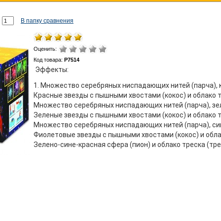
В папку сравнения
Оценить:
Код товара:
Р7514
Эффекты:
1. Множество серебряных ниспадающих нитей (парча), к
Красные звезды с пышными хвостами (кокос) и облако т
Множество серебряных ниспадающих нитей (парча), зел
Зеленые звезды с пышными хвостами (кокос) и облако т
Множество серебряных ниспадающих нитей (парча), син
Фиолетовые звезды с пышными хвостами (кокос) и обла
Зелено-сине-красная сфера (пион) и облако треска (тр