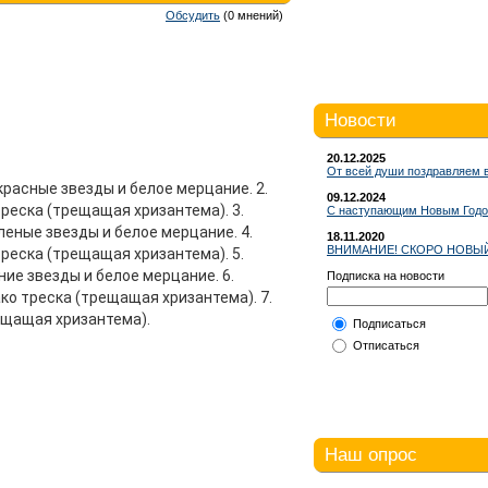
Обсудить
(0 мнений)
Новости
20.12.2025
От всей души поздравляем 
расные звезды и белое мерцание. 2.
09.12.2024
реска (трещащая хризантема). 3.
С наступающим Новым Годом
еные звезды и белое мерцание. 4.
18.11.2020
ВНИМАНИЕ! СКОРО НОВЫЙ
реска (трещащая хризантема). 5.
ие звезды и белое мерцание. 6.
Подписка на новости
ко треска (трещащая хризантема). 7.
ещащая хризантема).
Подписаться
Отписаться
Наш опрос